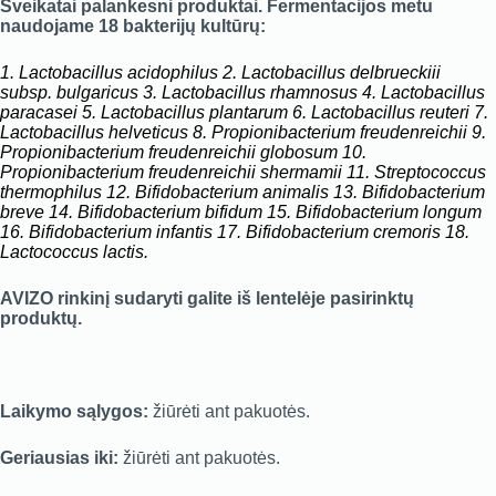
Sveikatai palankesni produktai. Fermentacijos metu
naudojame 18 bakterijų kultūrų:
1. Lactobacillus acidophilus
2. Lactobacillus delbrueckiii
subsp. bulgaricus 3. Lactobacillus rhamnosus 4. Lactobacillus
paracasei 5. Lactobacillus plantarum 6. Lactobacillus reuteri 7.
Lactobacillus helveticus 8. Propionibacterium freudenreichii 9.
Propionibacterium freudenreichii globosum 10.
Propionibacterium freudenreichii shermamii 11. Streptococcus
thermophilus 12. Bifidobacterium animalis 13. Bifidobacterium
breve 14. Bifidobacterium bifidum 15. Bifidobacterium longum
16. Bifidobacterium infantis 17. Bifidobacterium cremoris 18.
Lactococcus lactis.
AVIZO rinkinį sudaryti galite iš lentelėje pasirinktų
produktų.
Laikymo sąlygos:
žiūrėti ant pakuotės.
Geriausias iki:
žiūrėti ant pakuotės.