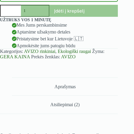
produkto
Įdėti į krepšelį
kiekis:
Sudarykite
A
UŽTRUKS VOS 1 MINUTĘ
AVIZO
l
Mes Jums perskambinsime
rinkinį
t
Aptarsime užsakymo detales
patys!
e
Pristatysime bet kur Lietuvoje 🇱🇹
r
Apmokėsite jums patogiu būdu
n
Kategorijos:
AVIZO rinkiniai​
,
Ekologiški raugai
Žyma:
a
GERA KAINA
Prekės ženklas:
AVIZO
t
i
v
e
:
Aprašymas
Atsiliepimai (2)