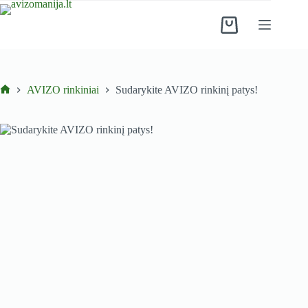
Skip
to
Shopping
content
cart
AVIZO rinkiniai​
Sudarykite AVIZO rinkinį patys!
Pradinis