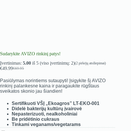
Sudarykite AVIZO rinkinį patys!
Įvertinimas:
5.00
iš 5 (viso įvertinimų:
2
)
(
2
pirkėjų atsiliepimai)
€
49.99
€
69.95
Original
Current
price
price
Pasiūlymas norintiems sutaupyti! Įsigykite šį AVIZO
was:
is:
rinkinį palankesne kaina ir paragaukite rūgštaus
€69.95.
€49.99.
sveikatos skonio jau šiandien!
Sertifikuoti VŠĮ „Ekoagros” LT-EKO-001
Didelė bakterijų kultūrų įvairovė
Nepasterizuoti, nealkoholiniai
Be pridėtinio cukraus
Tinkami veganams/vegetarams