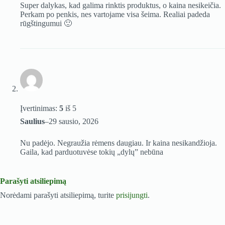
Super dalykas, kad galima rinktis produktus, o kaina nesikeičia.
Perkam po penkis, nes vartojame visa šeima. Realiai padeda
rūgštingumui 🙂
Įvertinimas:
5
iš 5
Saulius
–
29 sausio, 2026
Nu padėjo. Negraužia rėmens daugiau. Ir kaina nesikandžioja.
Gaila, kad parduotuvėse tokių „dylų” nebūna
Parašyti atsiliepimą
Norėdami parašyti atsiliepimą, turite
prisijungti
.