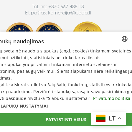
Tel. nr.:
+370 667 488 13
El. paštas:
komercija@kseda.lt
pukų naudojimas
 svetainė naudoja slapukus (angl. cookies) tinkamam svetainės
LITHUANIAN
Nuorodos:
imui užtikrinti, statistiniais bei rinkodaros tikslais.
ENGLISH
ni slapukai yra privalomi tinkamam interneto svetainės ir
Privatumo politika
troninių paslaugų veikimui. Šiems slapukams nėra reikalingas J
Pirkimo sąlygos
RUSSIAN
kimas.
Prekių pristatymas
LATVIAN
galite atskirai sutikti su 3-ių šalių funkcinių, statistikos ir rinkod
ukų naudojimu. Peržiūrėti slapukų sąrašą ir savo pasirinkimą ga
Pasidomėkite:
ESTONIAN
yti paspaudę mygtuką "Slapukų nustatymai".
Privatumo politika
Nauda
SLAPUKŲ NUSTATYMAI
Atsiliepimai
Prekybos partneriai
LT
PATVIRTINTI VISUS
© 2026. UAB "Kseda". Visos teisės saugomos.
Kopijuoti griežtai draudžiama.