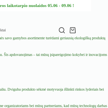
os laikotarpio nuolaidos 05.06 - 09.06 !
ktai
amės savo gamybos asortimente turėdami geriausią ekologišką produktą
u. Šis apdovanojimas – tai mūsų įsipareigojimo kokybei ir inovacijoms
aliu. Dviguba produkto sėkmė motyvuoja išlinkti rinkos lyderiais bei
ame organizatoriams bei mūsų partneriams, kad mūsų technologų darbas