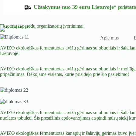
Užsakymus nuo 39 eurų Lietuvoje* prista
Ekspertų ir parodų organizatorių įvertinimai
Apie mus
E
AVIZO ekologiškas fermentuotas avižų gėrimas su obuoliais ir šaltala
Lietuvoje!
AVIZO ekologiškas fermentuotas avižų gėrimas su obuoliais ir moliūgai
pripažinimas. Dėkojame visiems, kurie prisidėjo prie šio pasiekimo!
AVIZO ekologiškas fermentuotas avižų gėrimas su obuoliais ir šaltalan
nuolatos tobulėti. Šis prestižinis apdovanojimas atspindi mūsų siekį kur
AVIZO ekologiškas fermentuotas kanapių ir šalavijų gėrimas buvo įver