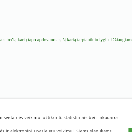
s trečią kartą tapo apdovanotas, šį kartą tarptautiniu lygiu. Džiaugiam
Nuorodos:
vetainės veikimui užtikrinti, statistiniais bei rinkodaros
Privatumo politika
Pirkimo sąlygos
Prekių pristatymas
nės ir elektroninių paslaugų veikimui. Šiems slapukams