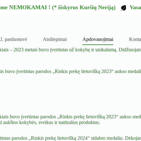
tome NEMOKAMAI ! (* išskyrus Kuršių Neriją)
Vasar
l. parduotuvė
Atsiliepimai
Apdovanojimai
Konta
nkiais – 2023 metais buvo įvertintas už kokybę ir unikalumą. Didžiuoj
s buvo įvertintas parodos „Rinkis prekę lietuvišką 2023“ aukso medali
kiais buvo įvertintas parodos „Rinkis prekę lietuvišką 2023“ aukso med
ti aukštos kokybės, sveikus ir natūralius produktus.
tintas parodos „Rinkis prekę lietuvišką 2024“ sidabro medaliu. Dėkoj