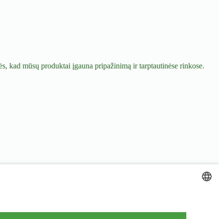
ės, kad mūsų produktai įgauna pripažinimą ir tarptautinėse rinkose.
LITHUANIAN
ENGLISH