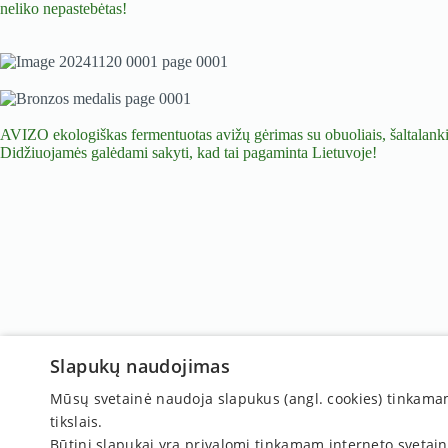
neliko nepastebėtas!
AVIZO ekologiškas fermentuotas avižų gėrimas su obuoliais, šaltalankiai
Didžiuojamės galėdami sakyti, kad tai pagaminta Lietuvoje!
Susisiekite:
Slapukų naudojimas
Tel. nr.:
+370 667 488 13
Mūsų svetainė naudoja slapukus (angl. cookies) tinkamam s
El. paštas:
komercija@kseda.lt
tikslais.
Būtini slapukai yra privalomi tinkamam interneto svetai