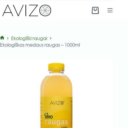
Skip
to
Shopping
content
cart
Ekologiški raugai
Pradinis
Ekologiškas medaus raugas – 1000ml