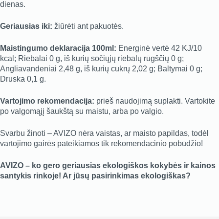
dienas.
Geriausias iki:
žiūrėti ant pakuotės.
Maistingumo deklaracija 100ml:
Energinė vertė 42 KJ/10
kcal; Riebalai 0 g, iš kurių sočiųjų riebalų rūgščių 0 g;
Angliavandeniai 2,48 g, iš kurių cukrų 2,02 g; Baltymai 0 g;
Druska 0,1 g.
Vartojimo rekomendacija:
prieš naudojimą suplakti. Vartokite
po valgomąjį šaukštą su maistu, arba po valgio.
Svarbu žinoti – AVIZO nėra vaistas, ar maisto papildas, todėl
vartojimo gairės pateikiamos tik rekomendacinio pobūdžio!
AVIZO – ko gero geriausias ekologiškos kokybės ir kainos
santykis rinkoje! Ar jūsų pasirinkimas ekologiškas?