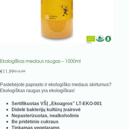
Ekologiškas medaus raugas – 1000ml
€
11.99
€
13.99
Original
Current
price
price
Pastebėjote paprasto ir ekologiško medaus skirtumus?
was:
is:
Ekologiškas raugas yra ekologiškas!
€13.99.
€11.99.
Sertifikuotas VŠĮ „Ekoagros” LT-EKO-001
Didelė bakterijų kultūrų įvairovė
Nepasterizuotas, nealkoholinis
Be pridėtinio cukraus
Tinkamas vegetarams