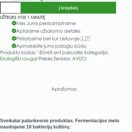
produkto
Į krepšelį
kiekis:
Ekologiškas
A
UŽTRUKS VOS 1 MINUTĘ
medaus
l
Mes Jums perskambinsime
raugas
t
Aptarsime užsakymo detales
-
e
Pristatysime bet kur Lietuvoje 🇱🇹
1000ml
r
Apmokėsite jums patogiu būdu
n
Produkto kodas:
'-žiūrėti ant pakuotės
Kategorija:
a
Ekologiški raugai
Prekės ženklas:
AVIZO
t
i
v
e
:
Aprašymas
Sveikatai palankesnis produktas. Fermentacijos metu
naudojame 18 bakterijų kultūrų: