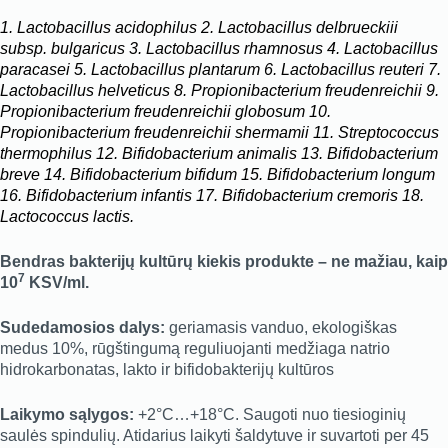
1. Lactobacillus acidophilus
2. Lactobacillus delbrueckiii
subsp. bulgaricus 3. Lactobacillus rhamnosus 4. Lactobacillus
paracasei 5. Lactobacillus plantarum 6. Lactobacillus reuteri 7.
Lactobacillus helveticus 8. Propionibacterium freudenreichii 9.
Propionibacterium freudenreichii globosum 10.
Propionibacterium freudenreichii shermamii 11. Streptococcus
thermophilus 12. Bifidobacterium animalis 13. Bifidobacterium
breve 14. Bifidobacterium bifidum 15. Bifidobacterium longum
16. Bifidobacterium infantis 17. Bifidobacterium cremoris 18.
Lactococcus lactis.
Bendras bakterijų kultūrų kiekis produkte – ne mažiau, kaip
7
10
KSV/ml.
Sudedamosios dalys:
geriamasis vanduo, ekologiškas
medus 10%, rūgštingumą reguliuojanti medžiaga natrio
hidrokarbonatas, lakto ir bifidobakterijų kultūros
Laikymo sąlygos:
+2°C…+18°C. Saugoti nuo tiesioginių
saulės spindulių. Atidarius laikyti šaldytuve ir suvartoti per 45