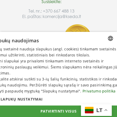
Susisiekite:
Tel. nr.:
+370 667 488 13
El. paštas:
komercija@kseda.lt
pukų naudojimas
 svetainė naudoja slapukus (angl. cookies) tinkamam svetainės
LITHUANIAN
Nuorodos:
imui užtikrinti, statistiniais bei rinkodaros tikslais.
ENGLISH
ni slapukai yra privalomi tinkamam interneto svetainės ir
Privatumo politika
troninių paslaugų veikimui. Šiems slapukams nėra reikalingas J
Pirkimo sąlygos
RUSSIAN
kimas.
Prekių pristatymas
LATVIAN
galite atskirai sutikti su 3-ių šalių funkcinių, statistikos ir rinkod
ukų naudojimu. Peržiūrėti slapukų sąrašą ir savo pasirinkimą ga
ESTONIAN
Pasidomėkite:
yti paspaudę mygtuką "Slapukų nustatymai".
Privatumo politika
Nauda
SLAPUKŲ NUSTATYMAI
Atsiliepimai
Prekybos partneriai
LT
PATVIRTINTI VISUS
© 2026. UAB "Kseda". Visos teisės saugomos.