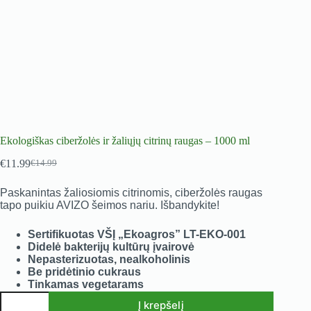
Ekologiškas ciberžolės ir žaliųjų citrinų raugas – 1000 ml
€
11.99
€
14.99
Original
Current
price
price
Paskanintas žaliosiomis citrinomis, ciberžolės raugas
was:
is:
tapo puikiu AVIZO šeimos nariu. Išbandykite!
€14.99.
€11.99.
Sertifikuotas VŠĮ „Ekoagros” LT-EKO-001
Didelė bakterijų kultūrų įvairovė
Nepasterizuotas, nealkoholinis
Be pridėtinio cukraus
Tinkamas vegetarams
produkto
Į krepšelį
kiekis: