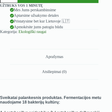
Ekologiškas
A
UŽTRUKS VOS 1 MINUTĘ
ciberžolės
l
Mes Jums perskambinsime
ir
t
Aptarsime užsakymo detales
žaliųjų
e
citrinų
Pristatysime bet kur Lietuvoje 🇱🇹
r
raugas
Apmokėsite jums patogiu būdu
n
-
Kategorija:
Ekologiški raugai
a
1000
t
ml
i
v
e
:
Aprašymas
Atsiliepimai (0)
Sveikatai palankesnis produktas. Fermentacijos metu
naudojame 18 bakterijų kultūrų: