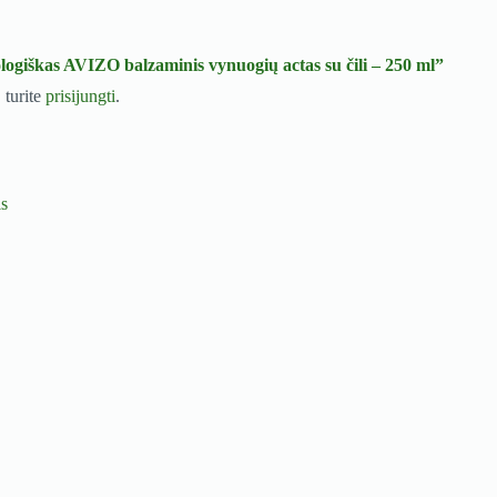
ogiškas AVIZO balzaminis vynuogių actas su čili – 250 ml”
 turite
prisijungti
.