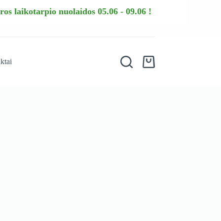
os laikotarpio nuolaidos 05.06 - 09.06 !
ktai
Shopping
cart