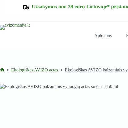
Skip
Užsakymus nuo 39 eurų Lietuvoje* prista
to
content
Apie mus
E
Ekologiškas AVIZO actas
Ekologiškas AVIZO balzaminis vynu
Pradinis