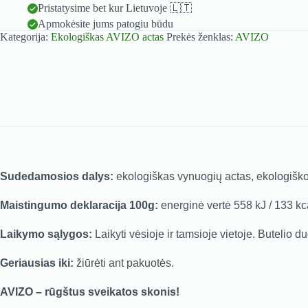
e
su
Pristatysime bet kur Lietuvoje 🇱🇹
r
čili
Apmokėsite jums patogiu būdu
n
-
Kategorija:
Ekologiškas AVIZO actas
Prekės ženklas:
AVIZO
a
250
t
ml
i
v
e
:
Sudedamosios dalys:
ekologiškas vynuogių actas, ekologiškos 
Maistingumo deklaracija 100g:
energinė vertė 558 kJ / 133 kcal
Laikymo sąlygos:
Laikyti vėsioje ir tamsioje vietoje. Butelio
Geriausias iki:
žiūrėti ant pakuotės.
AVIZO – rūgštus sveikatos skonis!