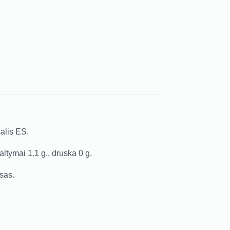
alis ES.
altymai 1.1 g., druska 0 g.
sas.