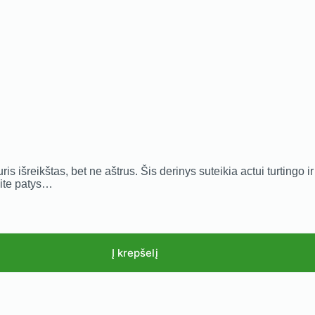
ris išreikštas, bet ne aštrus. Šis derinys suteikia actui turting
kite patys…
Į krepšelį