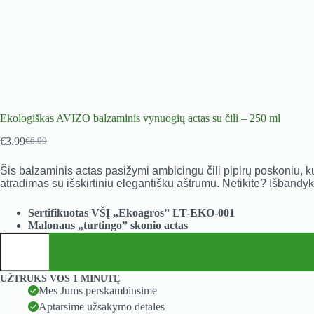
Ekologiškas AVIZO balzaminis vynuogių actas su čili – 250 ml
€
3.99
€
6.99
Original
Current
price
price
Šis balzaminis actas pasižymi ambicingu čili pipirų poskoniu, ku
was:
is:
atradimas su išskirtiniu elegantišku aštrumu. Netikite? Išbandy
€6.99.
€3.99.
Sertifikuotas VŠĮ „Ekoagros” LT-EKO-001
Malonaus „turtingo” skonio actas
produkto
kiekis:
Ekologiškas
AVIZO
A
UŽTRUKS VOS 1 MINUTĘ
balzaminis
l
Mes Jums perskambinsime
vynuogių
t
Aptarsime užsakymo detales
actas