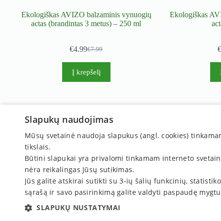
Ekologiškas AVIZO balzaminis vynuogių
Ekologiškas AV
actas (brandintas 3 metus) – 250 ml
ac
€
4.99
€
7.99
Original
Current
price
price
was:
is:
Į krepšelį
€7.99.
€4.99.
Susisiekite:
Slapukų naudojimas
Tel. nr.:
+370 667 488 13
Mūsų svetainė naudoja slapukus (angl. cookies) tinkamam s
El. paštas:
komercija@kseda.lt
tikslais.
Būtini slapukai yra privalomi tinkamam interneto svetai
nėra reikalingas Jūsų sutikimas.
Jūs galite atskirai sutikti su 3-ių šalių funkcinių, statis
sąrašą ir savo pasirinkimą galite valdyti paspaudę mygt
SLAPUKŲ NUSTATYMAI
© 2026. UAB "