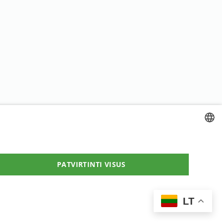
LITHUANIAN
ENGLISH
PATVIRTINTI VISUS
RUSSIAN
LATVIAN
LT
ESTONIAN