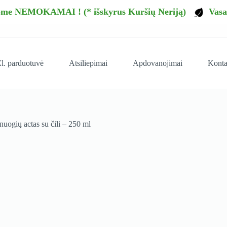
tome NEMOKAMAI ! (* išskyrus Kuršių Neriją)
Vasar
l. parduotuvė
Atsiliepimai
Apdovanojimai
Konta
ogių actas su čili – 250 ml