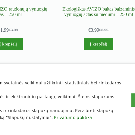
IZO raudonųjų vynuogių
Ekologiškas AVIZO baltas balzaminis
tas – 250 ml
vynuogių actas su medumi – 250 ml
€
1.99
€
3.99
€
3.99
€
6.99
Original
Current
Original
Current
price
price
price
price
was:
is:
was:
is:
Į krepšelį
Į krepšelį
€3.99.
€1.99.
€6.99.
€3.99.
Nuorodos:
vetainės veikimui užtikrinti, statistiniais bei rinkodaros
Privatumo politika
Pirkimo sąlygos
Prekių pristatymas
nės ir elektroninių paslaugų veikimui. Šiems slapukams
Pasidomėkite:
tikos ir rinkodaros slapukų naudojimu. Peržiūrėti slapukų
Nauda
uką "Slapukų nustatymai".
Privatumo politika
Atsiliepimai
Prekybos partneriai
Kseda". Visos teisės saugomos. Kopijuoti griežtai draudžiama.