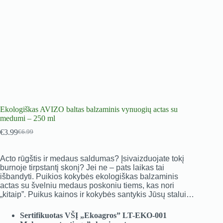
Ekologiškas AVIZO baltas balzaminis vynuogių actas su
medumi – 250 ml
€
3.99
€
6.99
Original
Current
price
price
was:
is:
Acto rūgštis ir medaus saldumas? Įsivaizduojate tokį
€6.99.
€3.99.
burnoje tirpstantį skonį? Jei ne – pats laikas tai
išbandyti. Puikios kokybės ekologiškas balzaminis
actas su švelniu medaus poskoniu tiems, kas nori
„kitaip”. Puikus kainos ir kokybės santykis Jūsų stalui…
Sertifikuotas VŠĮ „Ekoagros” LT-EKO-001