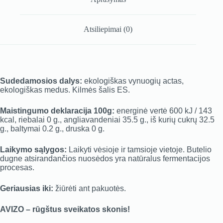
Atsiliepimai (0)
Sudedamosios dalys:
ekologiškas vynuogių actas,
ekologiškas medus. Kilmės šalis ES.
Maistingumo deklaracija 100g:
energinė vertė 600 kJ / 143
kcal, riebalai 0 g., angliavandeniai 35.5 g., iš kurių cukrų 32.5
g., baltymai 0.2 g., druska 0 g.
Laikymo sąlygos:
Laikyti vėsioje ir tamsioje vietoje. Butelio
dugne atsirandančios nuosėdos yra natūralus fermentacijos
procesas.
Geriausias iki:
žiūrėti ant pakuotės.
AVIZO – rūgštus sveikatos skonis!