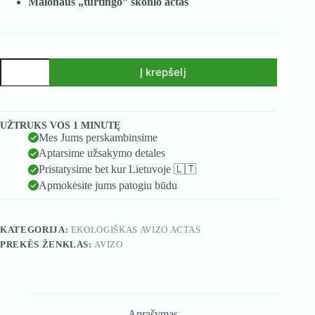
Malonaus „turtingo” skonio actas
produkto
Į krepšelį
kiekis:
Ekologiškas
A
AVIZO
l
baltas
t
balzaminis
UŽTRUKS VOS 1 MINUTĘ
e
vynuogių
Mes Jums perskambinsime
r
actas
Aptarsime užsakymo detales
n
su
a
Pristatysime bet kur Lietuvoje 🇱🇹
medumi
t
-
Apmokėsite jums patogiu būdu
i
250
ml
v
e
KATEGORIJA:
EKOLOGIŠKAS AVIZO ACTAS
:
PREKĖS ŽENKLAS:
AVIZO
Aprašymas