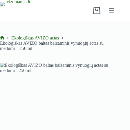
Skip
to
Shopping
content
cart
Ekologiškas AVIZO actas
Pradinis
Ekologiškas AVIZO baltas balzaminis vynuogių actas su
medumi – 250 ml