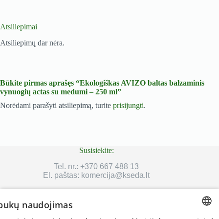
Atsiliepimai
Atsiliepimų dar nėra.
Būkite pirmas aprašęs “Ekologiškas AVIZO baltas balzaminis
vynuogių actas su medumi – 250 ml”
Norėdami parašyti atsiliepimą, turite
prisijungti
.
Susisiekite:
Tel. nr.:
+370 667 488 13
El. paštas:
komercija@kseda.lt
pukų naudojimas