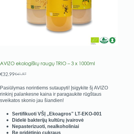
AVIZO ekologiškų raugų TRIO – 3 x 1000ml
€
32.99
€
41.97
Original
Current
price
price
Pasiūlymas norintiems sutaupyti! Įsigykite šį AVIZO
was:
is:
rinkinį palankesne kaina ir paragaukite rūgštaus
€41.97.
€32.99.
sveikatos skonio jau šiandien!
Sertifikuoti VŠĮ „Ekoagros” LT-EKO-001
Didelė bakterijų kultūrų įvairovė
Nepasterizuoti, nealkoholiniai
Be pridėtinio cukraus