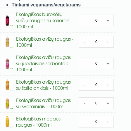
Tinkami veganams/vegetarams
Ekologiškas burokėlių
-
+
sulčių raugas su salierais -
1000 ml
Ekologiškas avižų raugas -
-
+
1000ml
Ekologiškas avižų raugas
-
+
su juodaisiais serbentais –
1000ml
Ekologiškas avižų raugas
-
+
su šaltalankiais - 1000ml
Ekologiškas avižų raugas
-
+
su svarainiais - 1000ml
Ekologiškas medaus
-
+
raugas - 1000ml