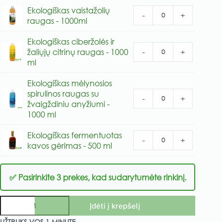
Ekologiškas vaistažolių
-
+
raugas - 1000ml
Ekologiškas ciberžolės ir
-
+
žaliųjų citrinų raugas - 1000
ml
Ekologiškas mėlynosios
spirulinos raugas su
-
+
žvaigždiniu anyžiumi -
1000 ml
Ekologiškas fermentuotas
-
+
kavos gėrimas - 500 ml
✅ Pasirinkite 3 prekes, kad sudarytumėte rinkinį.
produkto
Įdėti į krepšelį
kiekis:
AVIZO
A
UŽTRUKS VOS 1 MINUTĘ