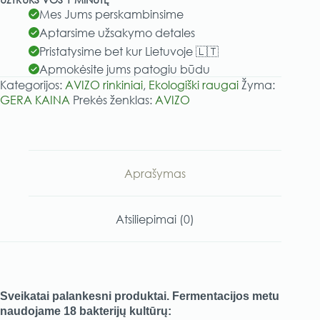
ekologiškų
l
Mes Jums perskambinsime
raugų
t
Aptarsime užsakymo detales
TRIO
e
Pristatysime bet kur Lietuvoje 🇱🇹
-
r
3
Apmokėsite jums patogiu būdu
n
x
Kategorijos:
AVIZO rinkiniai​
,
Ekologiški raugai
Žyma:
a
1000ml
GERA KAINA
Prekės ženklas:
AVIZO
t
i
v
e
:
Aprašymas
Atsiliepimai (0)
Sveikatai palankesni produktai. Fermentacijos metu
naudojame 18 bakterijų kultūrų: