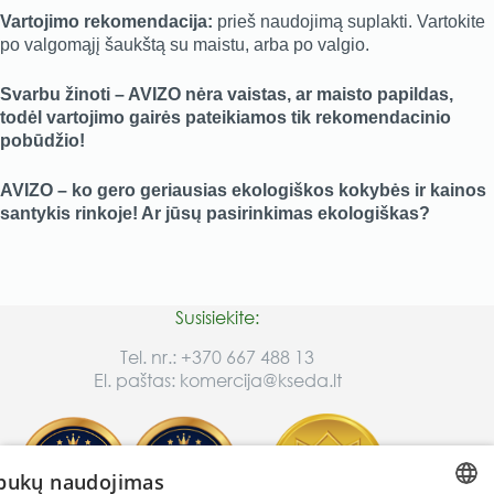
Vartojimo rekomendacija:
prieš naudojimą suplakti. Vartokite
po valgomąjį šaukštą su maistu, arba po valgio.
Svarbu žinoti – AVIZO nėra vaistas, ar maisto papildas,
todėl vartojimo gairės pateikiamos tik rekomendacinio
pobūdžio!
AVIZO – ko gero geriausias ekologiškos kokybės ir kainos
santykis rinkoje! Ar jūsų pasirinkimas ekologiškas?
Susisiekite:
Tel. nr.:
+370 667 488 13
El. paštas:
komercija@kseda.lt
pukų naudojimas