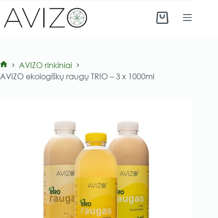
Skip
to
Shopping
content
cart
AVIZO rinkiniai​
Pradinis
AVIZO ekologiškų raugų TRIO – 3 x 1000ml